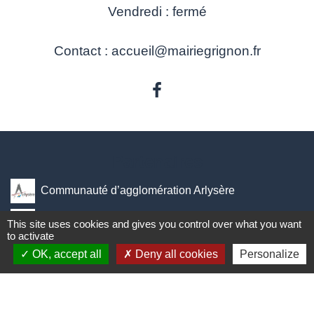
Vendredi : fermé
Contact : accueil@mairiegrignon.fr
Partenaires
Communauté d’agglomération Arlysère
Savoie - Le Département
This site uses cookies and gives you control over what you want
to activate
Auvergne Rhônes-Alpes - La Région
OK, accept all
Deny all cookies
Personalize
Préfecture - Les services de l'Etat en Savoie