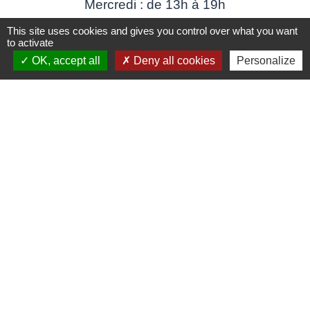
Mercredi : de 13h à 19h
Jeudi : de 08h à 12h et de 13h à 17h
This site uses cookies and gives you control over what you want
Vendredi : fermé
to activate
OK, accept all
Deny all cookies
Personalize
Contact : accueil@mairiegrignon.fr
Partenaires
Communauté d’agglomération Arlysère
Savoie - Le Département
Auvergne Rhônes-Alpes - La Région
Préfecture - Les services de l'Etat en Savoie